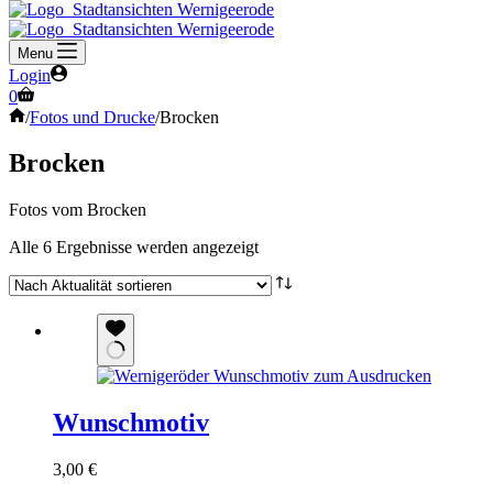
Menu
Login
Warenkorb
0
Start
/
Fotos und Drucke
/
Brocken
Brocken
Fotos vom Brocken
Nach
Alle 6 Ergebnisse werden angezeigt
Aktualität
sortiert
Wunschmotiv
3,00
€