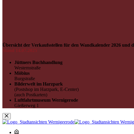
Übersicht der Verkaufsstellen für den Wandkalender 2026 und d
Stand 14.07.2025
Jüttners Buchhandlung
Westernstraße
Möbius
Burgstraße
Bilderwelt im Harzpark
(Postshop im Harzpark, E-Center)
(auch Postkarten)
Luftfahrtmuseum Wernigerode
Gießerweg 1