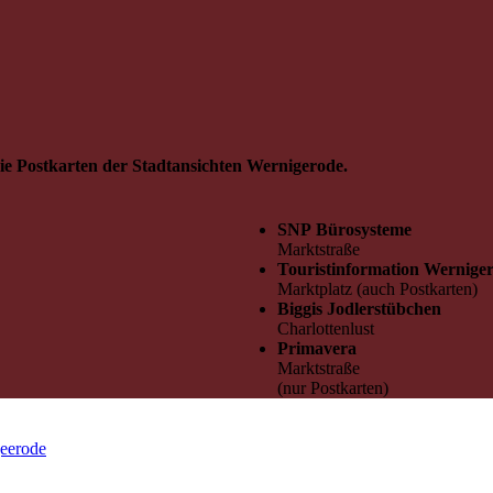
ie Postkarten der Stadtansichten Wernigerode.
SNP Bürosysteme
Marktstraße
Touristinformation Wernige
Marktplatz (auch Postkarten)
Biggis Jodlerstübchen
Charlottenlust
Primavera
Marktstraße
(nur Postkarten)