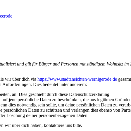
alisiert und gilt für Bürger und Personen mit ständigem Wohnsitz im
die wir über dich via
https://www.stadtansichten-wernigerode.de
gesamme
en Anforderungen. Dies bedeutet unter anderem:
eiten, an. Dies geschieht durch diese Datenschutzerklärung.
 auf jene persönliche Daten zu beschränken, die aus legitimen Gründe
enn dies notwendig sein sollte, um deine persönlichen Daten zu verarbe
ersönlichen Daten zu schützen und verlangen dies ebenso von Parteien
 oder Löschung deiner personenbezogenen Daten.
 wir über dich haben, kontaktiere uns bitte.