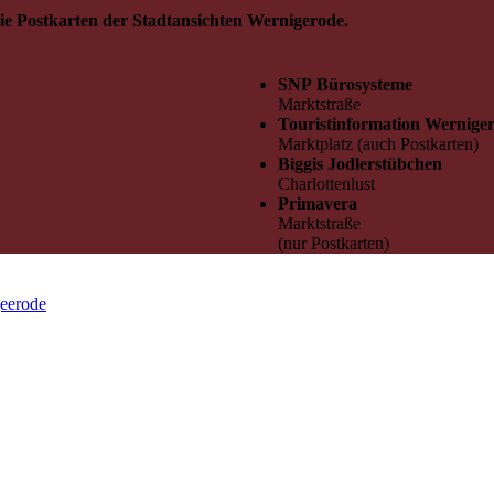
ie Postkarten der Stadtansichten Wernigerode.
SNP Bürosysteme
Marktstraße
Touristinformation Wernige
Marktplatz (auch Postkarten)
Biggis Jodlerstübchen
Charlottenlust
Primavera
Marktstraße
(nur Postkarten)