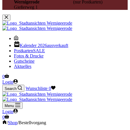
Wernigerode
(nur Postkarten)
Gießerweg 1
Kalender 2026
ausverkauft
Postkarten
SALE
Fotos & Drucke
Gutscheine
Aktuelles
Warenkorb
0
Login
Wunschliste
0
Search
Menu
Login
Warenkorb
0
Start
/
Shop
/
Bestellvorgang