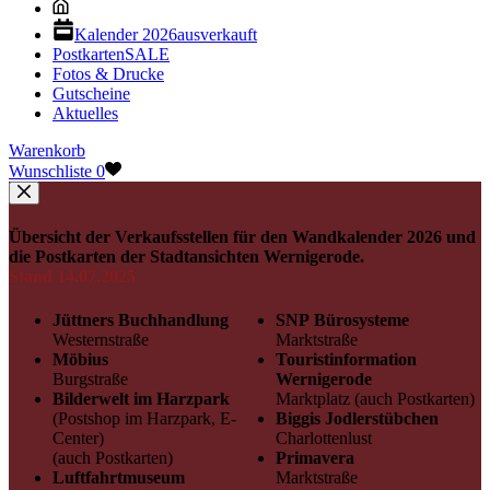
Kalender 2026
ausverkauft
Postkarten
SALE
Fotos & Drucke
Gutscheine
Aktuelles
Warenkorb
Wunschliste
0
Übersicht der Verkaufsstellen für den Wandkalender 2026 und
die Postkarten der Stadtansichten Wernigerode.
Stand 14.07.2025
Jüttners Buchhandlung
SNP Bürosysteme
Westernstraße
Marktstraße
Möbius
Touristinformation
Burgstraße
Wernigerode
Bilderwelt im Harzpark
Marktplatz (auch Postkarten)
(Postshop im Harzpark, E-
Biggis Jodlerstübchen
Center)
Charlottenlust
(auch Postkarten)
Primavera
Luftfahrtmuseum
Marktstraße