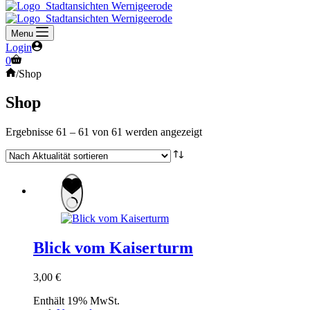
Menu
Login
Warenkorb
0
Start
/
Shop
Shop
Nach
Ergebnisse 61 – 61 von 61 werden angezeigt
Aktualität
sortiert
Blick vom Kaiserturm
3,00
€
Enthält 19% MwSt.