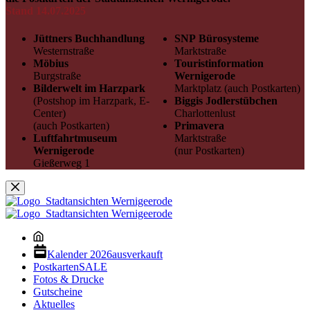
Stand 14.07.2025
Jüttners Buchhandlung
SNP Bürosysteme
Westernstraße
Marktstraße
Möbius
Touristinformation
Burgstraße
Wernigerode
Bilderwelt im Harzpark
Marktplatz (auch Postkarten)
(Postshop im Harzpark, E-
Biggis Jodlerstübchen
Center)
Charlottenlust
(auch Postkarten)
Primavera
Luftfahrtmuseum
Marktstraße
Wernigerode
(nur Postkarten)
Gießerweg 1
Kalender 2026
ausverkauft
Postkarten
SALE
Fotos & Drucke
Gutscheine
Aktuelles