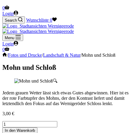
Warenkorb
0
Login
Wunschliste
0
Search
Menu
Login
Warenkorb
0
Start
/
Fotos und Drucke
/
Landschaft & Natur
/
Mohn und Schloß
Mohn und Schloß
🔍
Jedem grauen Wetter lässt sich etwas Gutes abgewinnen. Hier ist es
der rote Farbtupfer des Mohns, der den Kontrast liefert und damit
letztendlich den Fokus auf das Wernigeröder Schloss lenkt.
3,00
€
Mohn
und
In den Warenkorb