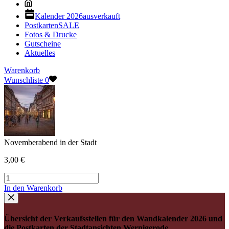
Kalender 2026
ausverkauft
Postkarten
SALE
Fotos & Drucke
Gutscheine
Aktuelles
Warenkorb
Wunschliste
0
Novemberabend in der Stadt
3,00
€
Novemberabend
in
In den Warenkorb
der
Stadt
Menge
Übersicht der Verkaufsstellen für den Wandkalender 2026 und
die Postkarten der Stadtansichten Wernigerode.