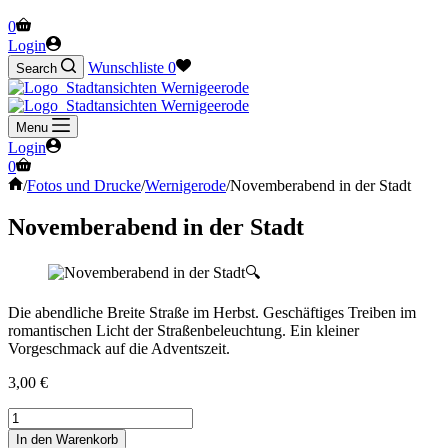
Warenkorb
0
Login
Wunschliste
0
Search
Menu
Login
Warenkorb
0
Start
/
Fotos und Drucke
/
Wernigerode
/
Novemberabend in der Stadt
Novemberabend in der Stadt
🔍
Die abendliche Breite Straße im Herbst. Geschäftiges Treiben im
romantischen Licht der Straßenbeleuchtung. Ein kleiner
Vorgeschmack auf die Adventszeit.
3,00
€
Novemberabend
in
In den Warenkorb