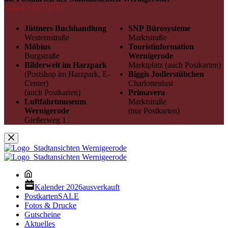
Stand 14.07.2025
Jüttners Buchhandlung
SNP Bürosysteme
Westernstraße
Marktstraße
Möbius
Touristinformation
Burgstraße
Wernigerode
Bilderwelt im Harzpark
Marktplatz (auch Postkarten)
(Postshop im Harzpark, E-
Biggis Jodlerstübchen
Center)
Charlottenlust
(auch Postkarten)
Primavera
Luftfahrtmuseum
Marktstraße
Wernigerode
(nur Postkarten)
Gießerweg 1
Kalender 2026
ausverkauft
Postkarten
SALE
Fotos & Drucke
Gutscheine
Aktuelles