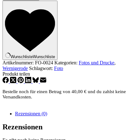
der
Stadt
Menge
Wunschliste
Wunschliste
Artikelnummer:
FO-0024
Kategorien:
Fotos und Drucke
,
Wernigerode
Schlagwort:
Foto
Produkt teilen
Bestelle noch für einen Betrag von
40,00
€
und du zahlst keine
Versandkosten.
Rezensionen (0)
Rezensionen