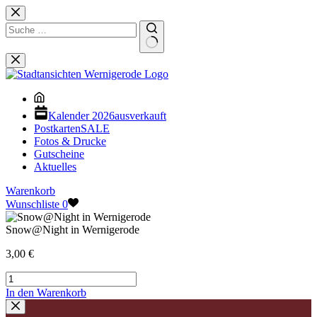
Zum
Inhalt
springen
Keine
Ergebnisse
Kalender 2026
ausverkauft
Postkarten
SALE
Fotos & Drucke
Gutscheine
Aktuelles
Warenkorb
Wunschliste
0
Snow@Night in Wernigerode
3,00
€
Snow@Night
in
In den Warenkorb
Wernigerode
[Digital]