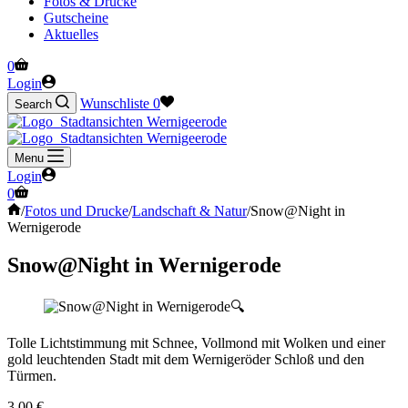
Fotos & Drucke
Gutscheine
Aktuelles
Warenkorb
0
Login
Wunschliste
0
Search
Menu
Login
Warenkorb
0
Start
/
Fotos und Drucke
/
Landschaft & Natur
/
Snow@Night in
Wernigerode
Snow@Night in Wernigerode
🔍
Tolle Lichtstimmung mit Schnee, Vollmond mit Wolken und einer
gold leuchtenden Stadt mit dem Wernigeröder Schloß und den
Türmen.
3,00
€