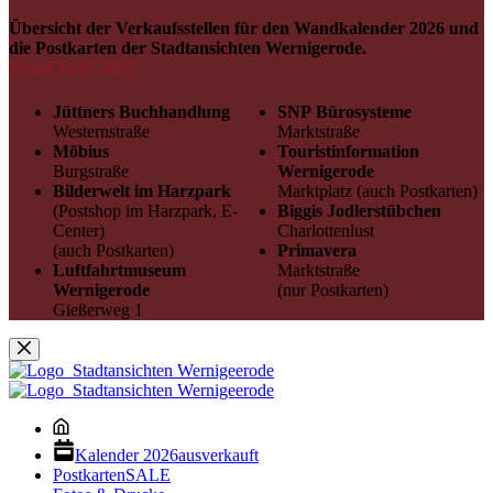
Menge
Übersicht der Verkaufsstellen für den Wandkalender 2026 und
die Postkarten der Stadtansichten Wernigerode.
Stand 14.07.2025
Jüttners Buchhandlung
SNP Bürosysteme
Westernstraße
Marktstraße
Möbius
Touristinformation
Burgstraße
Wernigerode
Bilderwelt im Harzpark
Marktplatz (auch Postkarten)
(Postshop im Harzpark, E-
Biggis Jodlerstübchen
Center)
Charlottenlust
(auch Postkarten)
Primavera
Luftfahrtmuseum
Marktstraße
Wernigerode
(nur Postkarten)
Gießerweg 1
Kalender 2026
ausverkauft
Postkarten
SALE