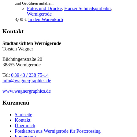
und Gebühren anfallen.
Fotos und Drucke
,
Harzer Schmalspurbahn
,
Wernigerode
3,00
€
In den Warenkorb
Kontakt
Stadtansichten Wernigerode
Torsten Wagner
Büchtingenstraße 20
38855 Wernigerode
Tel:
0 39 43 / 238 75-14
info@wagnergraphics.de
www.wagnergraphics.de
Kurzmenü
Startseite
Kontakt
Über mich
Postkarten aus Wernigerode für Postcrossing
Impressum