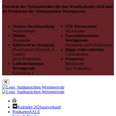
Übersicht der Verkaufsstellen für den Wandkalender 2026 und
die Postkarten der Stadtansichten Wernigerode.
Stand 14.07.2025
Jüttners Buchhandlung
SNP Bürosysteme
Westernstraße
Marktstraße
Möbius
Touristinformation
Burgstraße
Wernigerode
Bilderwelt im Harzpark
Marktplatz (auch Postkarten)
(Postshop im Harzpark, E-
Biggis Jodlerstübchen
Center)
Charlottenlust
(auch Postkarten)
Primavera
Luftfahrtmuseum
Marktstraße
Wernigerode
(nur Postkarten)
Gießerweg 1
Kalender 2026
ausverkauft
Postkarten
SALE