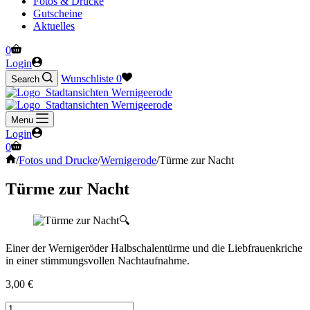
Fotos & Drucke
Gutscheine
Aktuelles
Warenkorb
0
Login
Wunschliste
0
Search
Menu
Login
Warenkorb
0
Start
/
Fotos und Drucke
/
Wernigerode
/
Türme zur Nacht
Türme zur Nacht
🔍
Einer der Wernigeröder Halbschalentürme und die Liebfrauenkriche
in einer stimmungsvollen Nachtaufnahme.
3,00
€
Türme