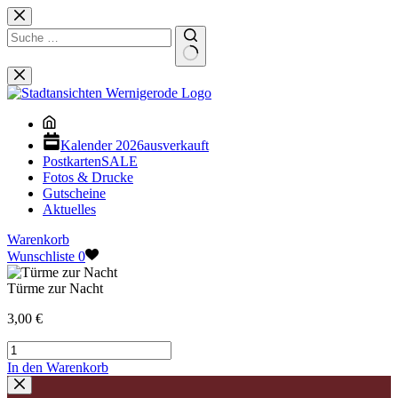
Zum
Inhalt
springen
Keine
Ergebnisse
Kalender 2026
ausverkauft
Postkarten
SALE
Fotos & Drucke
Gutscheine
Aktuelles
Warenkorb
Wunschliste
0
Türme zur Nacht
3,00
€
Türme
zur
In den Warenkorb
Nacht
Menge