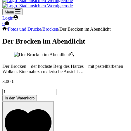
Menu
Login
Warenkorb
0
Start
/
Fotos und Drucke
/
Brocken
/
Der Brocken im Abendlicht
Der Brocken im Abendlicht
🔍
Der Brocken – der höchste Berg des Harzes – mit pastellfarbenen
Wolken. Eine nahezu malerische Ansicht …
3,00
€
Der
Brocken
In den Warenkorb
im
Abendlicht
[Digital]
Menge